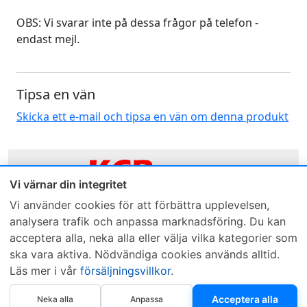
OBS: Vi svarar inte på dessa frågor på telefon -
endast mejl.
Tipsa en vän
Skicka ett e-mail och tipsa en vän om denna produkt
Vi värnar din integritet
Vi använder cookies för att förbättra upplevelsen,
Sveriges mest sålda dieselbox
analysera trafik och anpassa marknadsföring. Du kan
acceptera alla, neka alla eller välja vilka kategorier som
Kontakta KCR
Återförsäljare
ska vara aktiva. Nödvändiga cookies används alltid.
Om KCR
/
Garantier
Sök KCR-box
Läs mer i vår
försäljningsvillkor
.
Teknik / Begagnad box
Försäljningsvillkor
Köp nu
Telefon
Öppettider
Acceptera alla
Neka alla
Anpassa