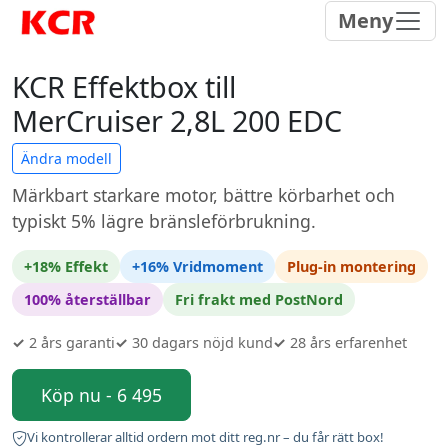
Meny
KCR Effektbox till
MerCruiser 2,8L 200 EDC
Ändra modell
Märkbart starkare motor, bättre körbarhet och
typiskt 5% lägre bränsleförbrukning.
+18% Effekt
+16% Vridmoment
Plug-in montering
100% återställbar
Fri frakt med PostNord
✓
2 års garanti
✓
30 dagars nöjd kund
✓
28 års erfarenhet
Köp nu - 6 495
Vi kontrollerar alltid ordern mot ditt reg.nr – du får rätt box!