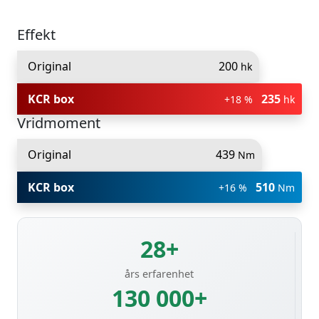
Effekt
Original
200
hk
KCR box
235
+18 %
hk
Vridmoment
Original
439
Nm
KCR box
510
+16 %
Nm
28+
års erfarenhet
130 000+