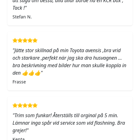
att säga om dessa, alla bilar borde ha en KCR box ,
Tack !"
Stefan N.
"Jätte stor skillnad på min Toyota avensis ,bra vrid
och starkare ,perfekt när jag ska dra husvagnen …
bra beskrivning med bilder hur man skulle koppla in
den 👍👍👍"
Frasse
"Trim som funkar! Återställs till orginal på 5 min.
Lämnar inga spår vid service som vid flashning. Bra
grejer!"
Kenta