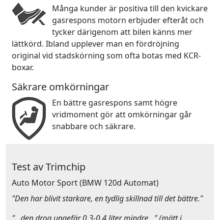
Många kunder är positiva till den kvickare
gasrespons motorn erbjuder efteråt och
tycker därigenom att bilen känns mer
lättkörd. Ibland upplever man en fördröjning
original vid stadskörning som ofta botas med KCR-
boxar.
Säkrare omkörningar
En bättre gasrespons samt högre
vridmoment gör att omkörningar går
snabbare och säkrare.
Test av Trimchip
Auto Motor Sport
(BMW 120d Automat)
"Den har blivit starkare, en tydlig skillnad till det bättre."
"…den drog ungefär 0,3-0,4 liter mindre…" (mätt i