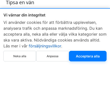
Tipsa en vän
Skicka ett e-mail och tipsa en vän om denna produkt
Vi värnar din integritet
Vi använder cookies för att förbättra upplevelsen,
analysera trafik och anpassa marknadsföring. Du kan
acceptera alla, neka alla eller välja vilka kategorier som
ska vara aktiva. Nödvändiga cookies används alltid.
Läs mer i vår
försäljningsvillkor
.
Sveriges mest sålda dieselbox
Köp nu
Kontakta KCR
Återförsäljare
Acceptera alla
Neka alla
Anpassa
Om KCR
/
Garantier
Sök KCR-box
Teknik / Begagnad box
Försäljningsvillkor
Telefon
Öppettider
0515-801 50
Mån-Tor 8:00-16:30
Fredag 8:00-11:30