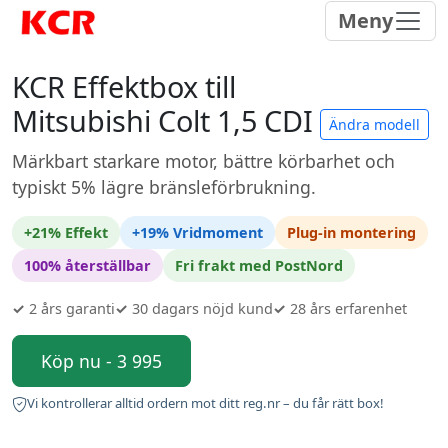
Meny
KCR Effektbox till
Mitsubishi Colt 1,5 CDI
Ändra modell
Märkbart starkare motor, bättre körbarhet och
typiskt 5% lägre bränsleförbrukning.
+21% Effekt
+19% Vridmoment
Plug-in montering
100% återställbar
Fri frakt med PostNord
✓
2 års garanti
✓
30 dagars nöjd kund
✓
28 års erfarenhet
Köp nu - 3 995
Vi kontrollerar alltid ordern mot ditt reg.nr – du får rätt box!