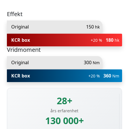
Effekt
Original
150
hk
KCR box
180
+20 %
hk
Vridmoment
Original
300
Nm
KCR box
360
+20 %
Nm
28+
års erfarenhet
130 000+