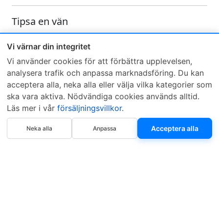
Tipsa en vän
Skicka ett e-mail och tipsa en vän om denna produkt
Vi värnar din integritet
Vi använder cookies för att förbättra upplevelsen,
analysera trafik och anpassa marknadsföring. Du kan
acceptera alla, neka alla eller välja vilka kategorier som
ska vara aktiva. Nödvändiga cookies används alltid.
Läs mer i vår
försäljningsvillkor
.
Sveriges mest sålda dieselbox
Köp nu
Kontakta KCR
Återförsäljare
Acceptera alla
Neka alla
Anpassa
Om KCR
/
Garantier
Sök KCR-box
Teknik / Begagnad box
Försäljningsvillkor
Telefon
Öppettider
0515-801 50
Mån-Tor 8:00-16:30
Fredag 8:00-11:30