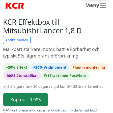
Meny
KCR Effektbox till
Mitsubishi Lancer 1,8 D
Ändra modell
Märkbart starkare motor, bättre körbarhet och
typiskt 5% lägre bränsleförbrukning.
+20% Effekt
+20% Vridmoment
Plug-in montering
100% återställbar
Fri frakt med PostNord
✓
2 års garanti
✓
30 dagars nöjd kund
✓
28 års erfarenhet
Köp nu - 3 995
Vi kontrollerar alltid ordern mot ditt reg.nr – du får rätt box!