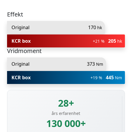
Effekt
Original
170
hk
KCR box
205
+21 %
hk
Vridmoment
Original
373
Nm
KCR box
445
+19 %
Nm
28+
års erfarenhet
130 000+