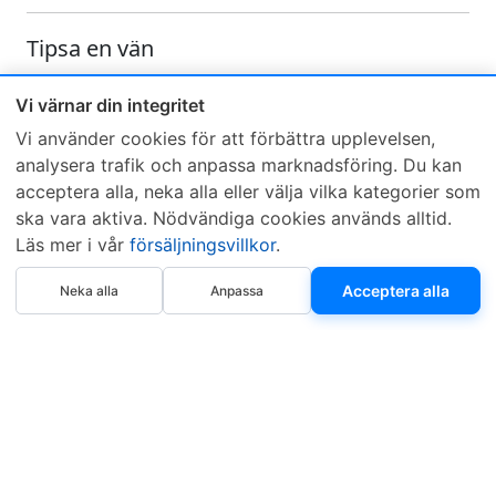
Tipsa en vän
Skicka ett e-mail och tipsa en vän om denna produkt
Vi värnar din integritet
Vi använder cookies för att förbättra upplevelsen,
analysera trafik och anpassa marknadsföring. Du kan
acceptera alla, neka alla eller välja vilka kategorier som
ska vara aktiva. Nödvändiga cookies används alltid.
Läs mer i vår
försäljningsvillkor
.
Sveriges mest sålda dieselbox
Köp nu
Kontakta KCR
Återförsäljare
Acceptera alla
Neka alla
Anpassa
Om KCR
/
Garantier
Sök KCR-box
Teknik / Begagnad box
Försäljningsvillkor
Telefon
Öppettider
0515-801 50
Mån-Tor 8:00-16:30
Fredag 8:00-11:30