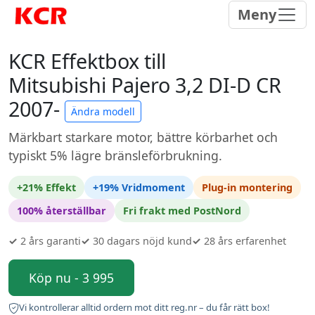
Meny
KCR Effektbox till
Mitsubishi Pajero 3,2 DI-D CR
2007-
Ändra modell
Märkbart starkare motor, bättre körbarhet och
typiskt 5% lägre bränsleförbrukning.
+21% Effekt
+19% Vridmoment
Plug-in montering
100% återställbar
Fri frakt med PostNord
✓
2 års garanti
✓
30 dagars nöjd kund
✓
28 års erfarenhet
Köp nu - 3 995
Vi kontrollerar alltid ordern mot ditt reg.nr – du får rätt box!