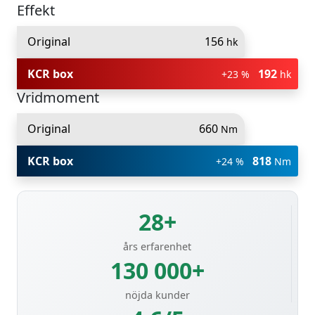
Effekt
Original
156
hk
KCR box
192
+23 %
hk
Vridmoment
Original
660
Nm
KCR box
818
+24 %
Nm
28+
års erfarenhet
130 000+
nöjda kunder