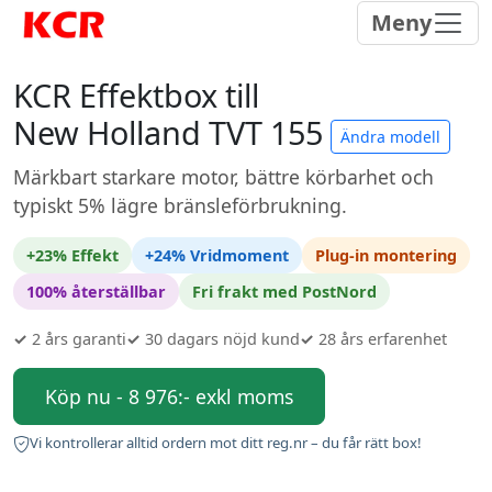
Meny
KCR Effektbox till
New Holland TVT 155
Ändra modell
Märkbart starkare motor, bättre körbarhet och
typiskt 5% lägre bränsleförbrukning.
+23% Effekt
+24% Vridmoment
Plug-in montering
100% återställbar
Fri frakt med PostNord
✓
2 års garanti
✓
30 dagars nöjd kund
✓
28 års erfarenhet
Köp nu - 8 976:- exkl moms
Vi kontrollerar alltid ordern mot ditt reg.nr – du får rätt box!