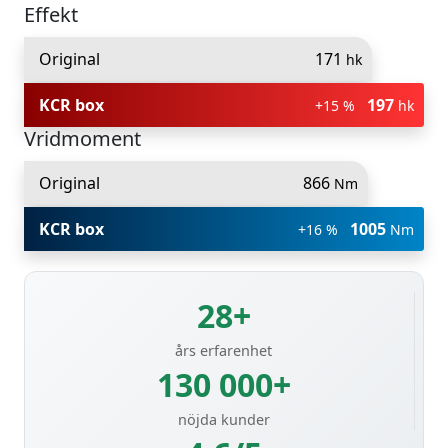
Effekt
Original
171
hk
KCR box
197
+15 %
hk
Vridmoment
Original
866
Nm
KCR box
1005
+16 %
Nm
28+
års erfarenhet
130 000+
nöjda kunder