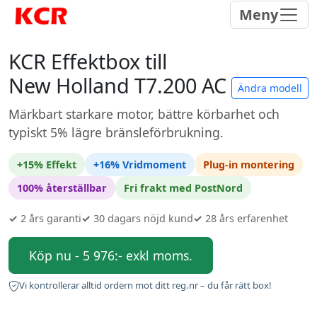
Meny
KCR Effektbox till
New Holland T7.200 AC
Ändra modell
Märkbart starkare motor, bättre körbarhet och
typiskt 5% lägre bränsleförbrukning.
+15% Effekt
+16% Vridmoment
Plug-in montering
100% återställbar
Fri frakt med PostNord
✓
2 års garanti
✓
30 dagars nöjd kund
✓
28 års erfarenhet
Köp nu - 5 976:- exkl moms.
Vi kontrollerar alltid ordern mot ditt reg.nr – du får rätt box!