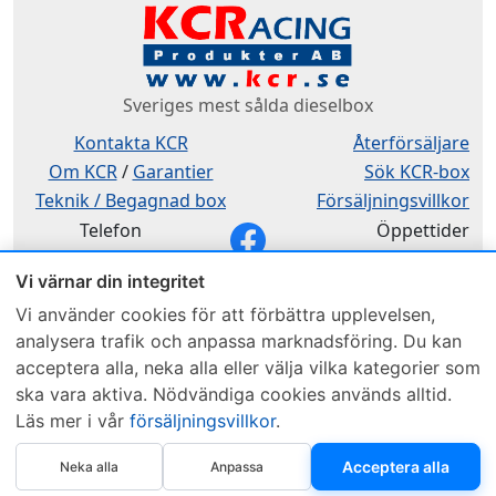
Sveriges mest sålda dieselbox
Kontakta KCR
Återförsäljare
Om KCR
/
Garantier
Sök KCR-box
Teknik / Begagnad box
Försäljningsvillkor
Telefon
Öppettider
0515-801 50
Mån-Tor 8:00-16:30
Vi värnar din integritet
Fredag 8:00-11:30
Vi använder cookies för att förbättra upplevelsen,
analysera trafik och anpassa marknadsföring. Du kan
acceptera alla, neka alla eller välja vilka kategorier som
ska vara aktiva. Nödvändiga cookies används alltid.
Läs mer i vår
försäljningsvillkor
.
Webbplatsen använder Cookies. Läs mer...
.
Köp nu
Acceptera alla
Neka alla
Anpassa
Copyright © 1997–2026 • KCR Produkter AB