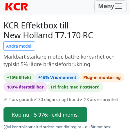
Meny
KCR Effektbox till
New Holland T7.170 RC
Ändra modell
Märkbart starkare motor, bättre körbarhet och
typiskt 5% lägre bränsleförbrukning.
+15% Effekt
+16% Vridmoment
Plug-in montering
100% återställbar
Fri frakt med PostNord
✓
2 års garanti
✓
30 dagars nöjd kund
✓
28 års erfarenhet
Köp nu - 5 976:- exkl moms.
Vi kontrollerar alltid ordern mot ditt reg.nr – du får rätt box!