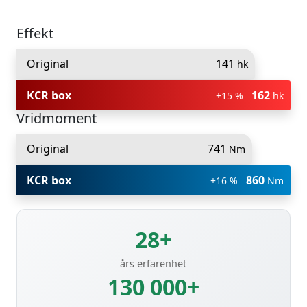
Effekt
Original
141
hk
KCR box
162
+15 %
hk
Vridmoment
Original
741
Nm
KCR box
860
+16 %
Nm
28+
års erfarenhet
130 000+