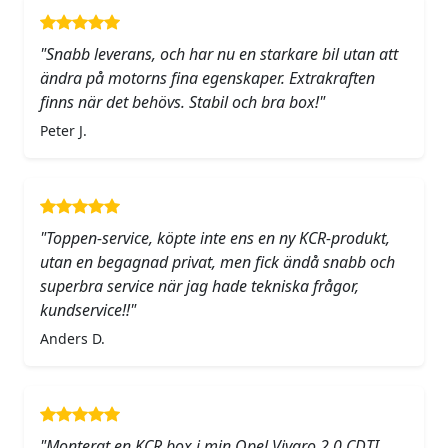
"Snabb leverans, och har nu en starkare bil utan att
ändra på motorns fina egenskaper. Extrakraften
finns när det behövs. Stabil och bra box!"
Peter J.
"Toppen-service, köpte inte ens en ny KCR-produkt,
utan en begagnad privat, men fick ändå snabb och
superbra service när jag hade tekniska frågor,
kundservice!!"
Anders D.
"Monterat en KCR box i min Opel Vivaro 2.0 CDTI.