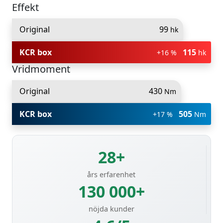
Effekt
Original
99
hk
KCR box
115
+16 %
hk
Vridmoment
Original
430
Nm
KCR box
505
+17 %
Nm
28+
års erfarenhet
130 000+
nöjda kunder