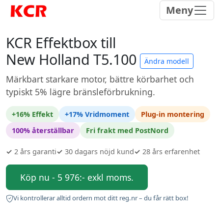
Meny
KCR Effektbox till
New Holland T5.100
Ändra modell
Märkbart starkare motor, bättre körbarhet och
typiskt 5% lägre bränsleförbrukning.
+16% Effekt
+17% Vridmoment
Plug-in montering
100% återställbar
Fri frakt med PostNord
✓
2 års garanti
✓
30 dagars nöjd kund
✓
28 års erfarenhet
Köp nu - 5 976:- exkl moms.
Vi kontrollerar alltid ordern mot ditt reg.nr – du får rätt box!