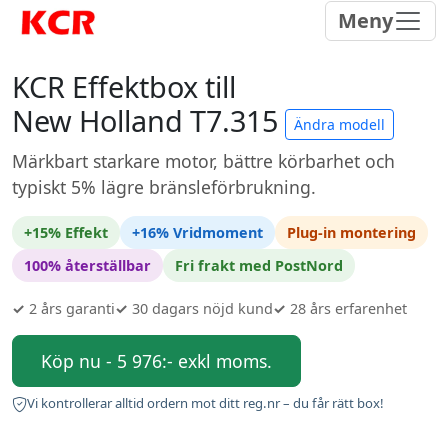
Meny
KCR Effektbox till
New Holland T7.315
Ändra modell
Märkbart starkare motor, bättre körbarhet och
typiskt 5% lägre bränsleförbrukning.
+15% Effekt
+16% Vridmoment
Plug-in montering
100% återställbar
Fri frakt med PostNord
✓
2 års garanti
✓
30 dagars nöjd kund
✓
28 års erfarenhet
Köp nu - 5 976:- exkl moms.
Vi kontrollerar alltid ordern mot ditt reg.nr – du får rätt box!