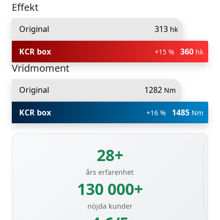
Effekt
Original
313
hk
KCR box
360
+15 %
hk
Vridmoment
Original
1282
Nm
KCR box
1485
+16 %
Nm
28+
års erfarenhet
130 000+
nöjda kunder