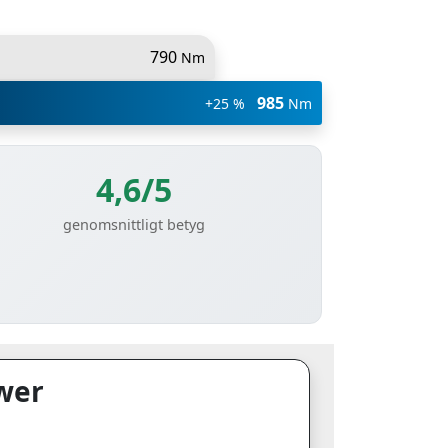
790
Nm
985
+25 %
Nm
4,6/5
genomsnittligt betyg
wer