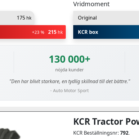
Vridmoment
175
Original
hk
215
KCR box
+23 %
hk
130 000+
nöjda kunder
"Den har blivit starkare, en tydlig skillnad till det bättre."
- Auto Motor Sport
KCR Tractor Po
KCR Beställningsnr:
792
.