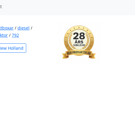
t
ktboxar
/
diesel
/
aktor
/
792
New Holland