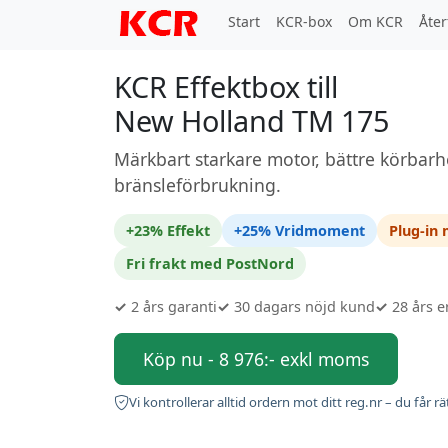
Start
KCR-box
Om KCR
Åter
KCR Effektbox till
New Holland TM 175
Märkbart starkare motor, bättre körbarh
bränsleförbrukning.
+23% Effekt
+25% Vridmoment
Plug-in
Fri frakt med PostNord
✓
2 års garanti
✓
30 dagars nöjd kund
✓
28 års e
Köp nu - 8 976:- exkl moms
Vi kontrollerar alltid ordern mot ditt reg.nr – du får rä