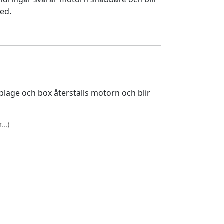
ed.
lage och box återställs motorn och blir
..)