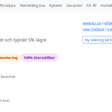
försäljare
Teknik/Beg box
Nyheter
Garantier
För ÅF
Kontak
www.kcr.se
/
effe
new_holland
/
tr
et och typiskt 5% lägre
Ny sökning på 
 montering
100% återställbar
rfarenhet
tt box!