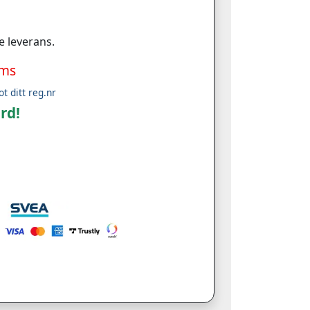
e leverans.
oms
ot ditt reg.nr
rd!