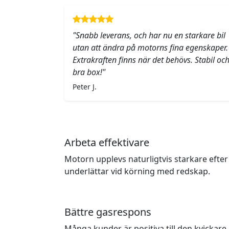
"Snabb leverans, och har nu en starkare bil
utan att ändra på motorns fina egenskaper.
Extrakraften finns när det behövs. Stabil oc
bra box!"
Peter J.
Arbeta effektivare
Motorn upplevs naturligtvis starkare efter
underlättar vid körning med redskap.
Bättre gasrespons
Många kunder är positiva till den kvicka