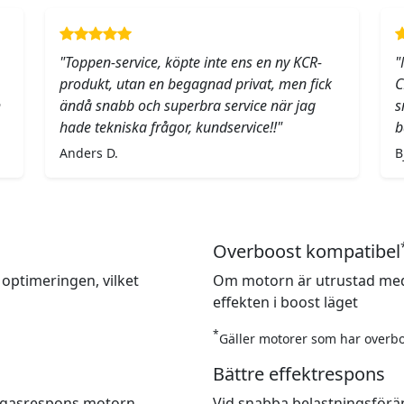
"Toppen-service, köpte inte ens en ny KCR-
"
produkt, utan en begagnad privat, men fick
C
h
ändå snabb och superbra service när jag
s
hade tekniska frågor, kundservice!!"
b
Anders D.
B
Overboost kompatibel
 optimeringen, vilket
Om motorn är utrustad med
effekten i boost läget
*
Gäller motorer som har overbo
Bättre effektrespons
re gasrespons motorn
Vid snabba belastningsförä