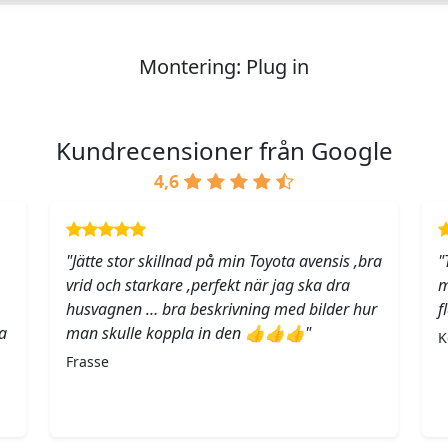
Montering: Plug in
Kundrecensioner från Google
4,6
"Jätte stor skillnad på min Toyota avensis ,bra
"
vrid och starkare ,perfekt när jag ska dra
m
husvagnen … bra beskrivning med bilder hur
f
a
man skulle koppla in den 👍👍👍"
K
Frasse