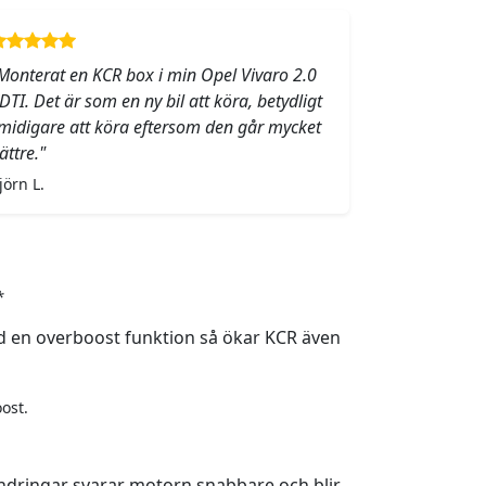
Monterat en KCR box i min Opel Vivaro 2.0
DTI. Det är som en ny bil att köra, betydligt
midigare att köra eftersom den går mycket
ättre."
jörn L.
*
 en overboost funktion så ökar KCR även
ost.
ndringar svarar motorn snabbare och blir