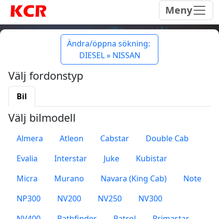
Meny
Ändra/öppna sökning:
DIESEL » NISSAN
Välj fordonstyp
Bil
Välj bilmodell
Almera
Atleon
Cabstar
Double Cab
Evalia
Interstar
Juke
Kubistar
Micra
Murano
Navara (King Cab)
Note
NP300
NV200
NV250
NV300
NV400
Pathfinder
Patrol
Primastar