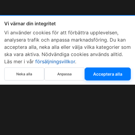
Vi värnar din integritet
Vi använder cookies för att förbättra upplevelsen,
analysera trafik och anpassa marknadsföring. Du kan
acceptera alla, neka alla eller välja vilka kategorier som
ska vara aktiva. Nödvändiga cookies används alltid.
Läs mer i vår
försäljningsvillkor
.
Acceptera alla
Neka alla
Anpassa
Sveriges mest sålda dieselbox
Kontakta KCR
Återförsäljare
Om KCR
/
Garantier
Sök KCR-box
Teknik / Begagnad box
Försäljningsvillkor
Telefon
Öppettider
0515-801 50
Mån-Tor 8:00-16:30