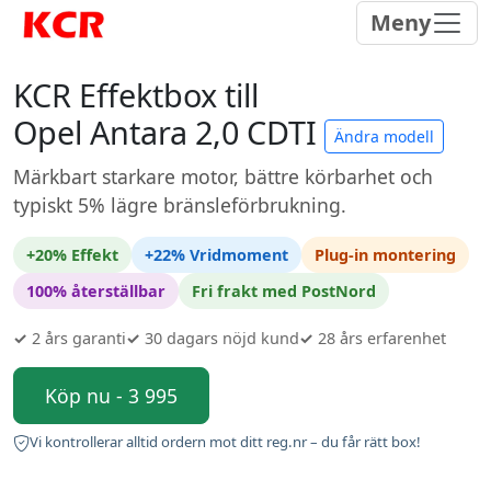
Meny
KCR Effektbox till
Opel Antara 2,0 CDTI
Ändra modell
Märkbart starkare motor, bättre körbarhet och
typiskt 5% lägre bränsleförbrukning.
+20% Effekt
+22% Vridmoment
Plug-in montering
100% återställbar
Fri frakt med PostNord
✓
2 års garanti
✓
30 dagars nöjd kund
✓
28 års erfarenhet
Köp nu - 3 995
Vi kontrollerar alltid ordern mot ditt reg.nr – du får rätt box!