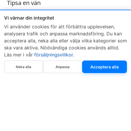
Tipsa en vän
Skicka ett e-mail och tipsa en vän om denna produkt
Vi värnar din integritet
Vi använder cookies för att förbättra upplevelsen,
analysera trafik och anpassa marknadsföring. Du kan
acceptera alla, neka alla eller välja vilka kategorier som
ska vara aktiva. Nödvändiga cookies används alltid.
Läs mer i vår
försäljningsvillkor
.
Sveriges mest sålda dieselbox
Köp nu
Kontakta KCR
Återförsäljare
Acceptera alla
Neka alla
Anpassa
Om KCR
/
Garantier
Sök KCR-box
Teknik / Begagnad box
Försäljningsvillkor
Telefon
Öppettider
0515-801 50
Mån-Tor 8:00-16:30
Fredag 8:00-11:30