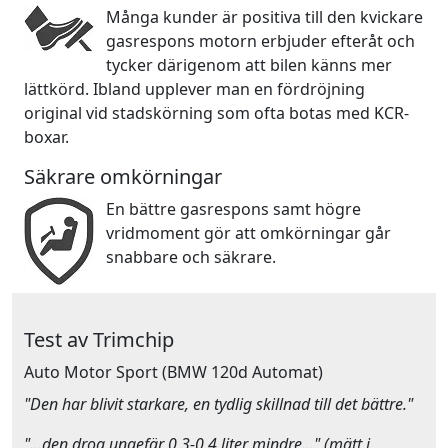
Många kunder är positiva till den kvickare
gasrespons motorn erbjuder efteråt och
tycker därigenom att bilen känns mer
lättkörd. Ibland upplever man en fördröjning
original vid stadskörning som ofta botas med KCR-
boxar.
Säkrare omkörningar
En bättre gasrespons samt högre
vridmoment gör att omkörningar går
snabbare och säkrare.
Test av Trimchip
Auto Motor Sport
(BMW 120d Automat)
"Den har blivit starkare, en tydlig skillnad till det bättre."
"…den drog ungefär 0,3-0,4 liter mindre…" (mätt i