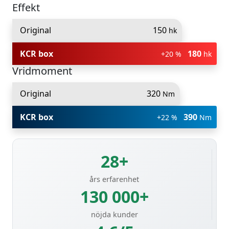
Effekt
Original
150
hk
KCR box
180
+20 %
hk
Vridmoment
Original
320
Nm
KCR box
390
+22 %
Nm
28+
års erfarenhet
130 000+
nöjda kunder