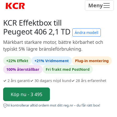
Meny
KCR Effektbox till
Peugeot 406 2,1 TD
Ändra modell
Märkbart starkare motor, bättre körbarhet och
typiskt 5% lägre bränsleförbrukning.
+22% Effekt
+21% Vridmoment
Plug-in montering
100% återställbar
Fri frakt med PostNord
✓
2 års garanti
✓
30 dagars nöjd kund
✓
28 års erfarenhet
Köp nu - 3 495
Vi kontrollerar alltid ordern mot ditt reg.nr – du får rätt box!