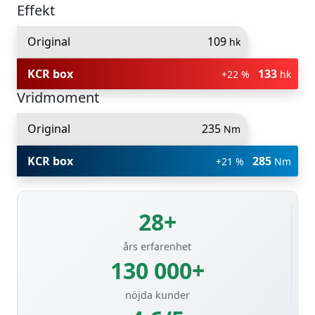
Effekt
Original
109
hk
KCR box
133
+22 %
hk
Vridmoment
Original
235
Nm
KCR box
285
+21 %
Nm
28+
års erfarenhet
130 000+
nöjda kunder