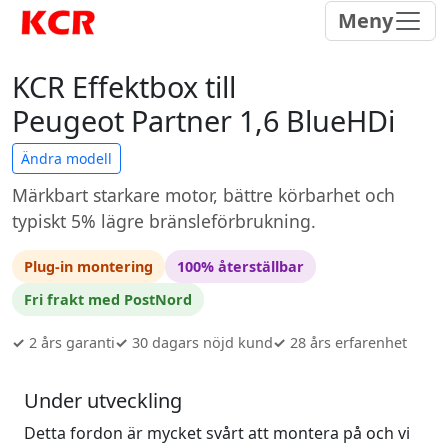
Meny
KCR Effektbox till
Peugeot Partner 1,6 BlueHDi
Ändra modell
Märkbart starkare motor, bättre körbarhet och
typiskt 5% lägre bränsleförbrukning.
Plug-in montering
100% återställbar
Fri frakt med PostNord
✓
2 års garanti
✓
30 dagars nöjd kund
✓
28 års erfarenhet
Under utveckling
Detta fordon är mycket svårt att montera på och vi