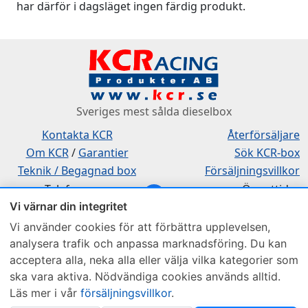
har därför i dagsläget ingen färdig produkt.
Sveriges mest sålda dieselbox
Kontakta KCR
Återförsäljare
Om KCR
/
Garantier
Sök KCR-box
Teknik / Begagnad box
Försäljningsvillkor
Telefon
Öppettider
Vi värnar din integritet
0515-801 50
Mån-Tor 8:00-16:30
Fredag 8:00-11:30
Vi använder cookies för att förbättra upplevelsen,
analysera trafik och anpassa marknadsföring. Du kan
acceptera alla, neka alla eller välja vilka kategorier som
ska vara aktiva. Nödvändiga cookies används alltid.
Läs mer i vår
försäljningsvillkor
.