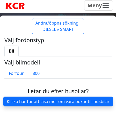
Meny
Ändra/öppna sökning:
DIESEL » SMART
Välj fordonstyp
Bil
Välj bilmodell
Forfour
800
Letar du efter husbilar?
Klicka här för att läsa mer om våra boxar till husbilar