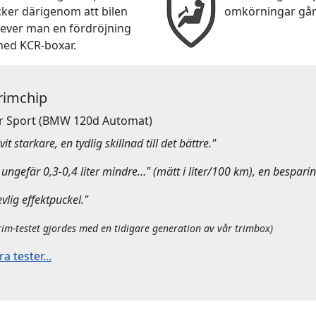
cker därigenom att bilen
omkörningar går
lever man en fördröjning
med KCR-boxar.
Trimchip
r Sport
(BMW 120d Automat)
it starkare, en tydlig skillnad till det bättre."
ungefär 0,3-0,4 liter mindre…" (mätt i liter/100 km), en besparin
evlig effektpuckel."
rim-testet gjordes med en tidigare generation av vår trimbox)
 tester...