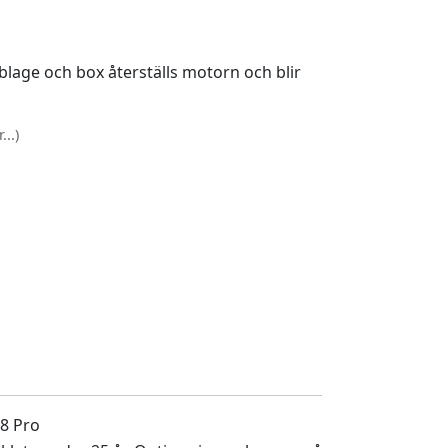
lage och box återställs motorn och blir
..)
8 Pro