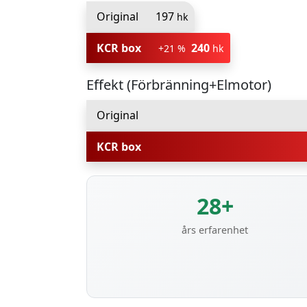
Original
197
hk
KCR box
240
+21 %
hk
Effekt (Förbränning+Elmotor)
Original
KCR box
28+
års erfarenhet