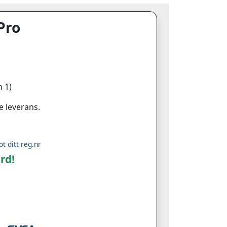
Pro
 1)
e leverans.
ot ditt reg.nr
rd!