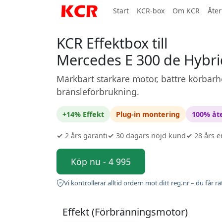
Start
KCR-box
Om KCR
Åter
KCR Effektbox till
Mercedes E 300 de Hybri
Märkbart starkare motor, bättre körbarh
bränsleförbrukning.
+14% Effekt
Plug-in montering
100% åte
✓
2 års garanti
✓
30 dagars nöjd kund
✓
28 års e
Köp nu - 4 995
Vi kontrollerar alltid ordern mot ditt reg.nr – du får rä
Effekt (Förbränningsmotor)