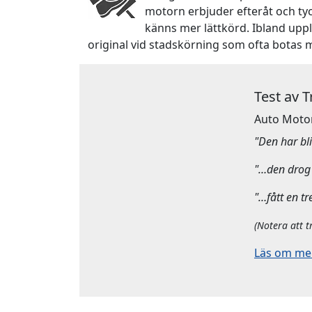
motorn erbjuder efteråt och ty
känns mer lättkörd. Ibland upp
original vid stadskörning som ofta botas 
Test av 
Auto Moto
"Den har bliv
"…den drog 
"…fått en tr
(Notera att t
Läs om mera