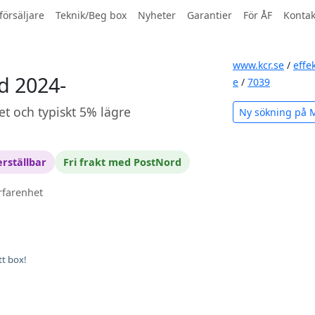
försäljare
Teknik/Beg box
Nyheter
Garantier
För ÅF
Kontak
www.kcr.se
/
effe
d 2024-
e
/
7039
et och typiskt 5% lägre
Ny sökning på 
rställbar
Fri frakt med PostNord
rfarenhet
tt box!