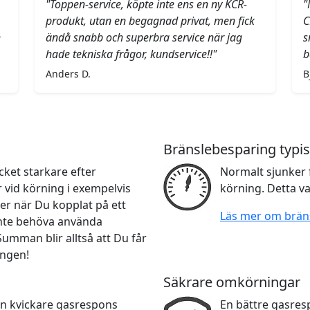
"Toppen-service, köpte inte ens en ny KCR-
"
produkt, utan en begagnad privat, men fick
C
h
ändå snabb och superbra service när jag
s
hade tekniska frågor, kundservice!!"
b
Anders D.
B
Bränslebesparing typis
ket starkare efter
Normalt sjunker 
r vid körning i exempelvis
körning. Detta va
er när Du kopplat på ett
Läs mer om brän
 inte behöva använda
 Summan blir alltså att Du får
ingen!
Säkrare omkörningar
en kvickare gasrespons
En bättre gasre