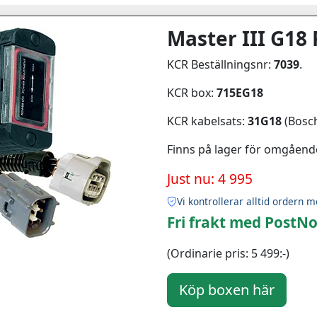
Master III G18 
KCR Beställningsnr:
7039
.
KCR box:
715EG18
KCR kabelsats:
31G18
(Bosch
Finns på lager för omgåend
Just nu: 4 995
Vi kontrollerar alltid ordern m
Fri frakt med PostNo
(Ordinarie pris: 5 499:-)