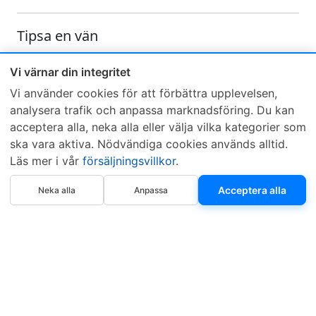
Tipsa en vän
Skicka ett e-mail och tipsa en vän om denna produkt
Vi värnar din integritet
Vi använder cookies för att förbättra upplevelsen,
analysera trafik och anpassa marknadsföring. Du kan
acceptera alla, neka alla eller välja vilka kategorier som
ska vara aktiva. Nödvändiga cookies används alltid.
Läs mer i vår
försäljningsvillkor
.
Sveriges mest sålda dieselbox
Köp nu
Kontakta KCR
Återförsäljare
Acceptera alla
Neka alla
Anpassa
Om KCR
/
Garantier
Sök KCR-box
Teknik / Begagnad box
Försäljningsvillkor
Telefon
Öppettider
0515-801 50
Mån-Tor 8:00-16:30
Fredag 8:00-11:30