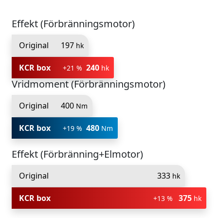
Effekt (Förbränningsmotor)
Original
197
hk
KCR box
240
+21 %
hk
Vridmoment (Förbränningsmotor)
Original
400
Nm
KCR box
480
+19 %
Nm
Effekt (Förbränning+Elmotor)
Original
333
hk
KCR box
375
+13 %
hk