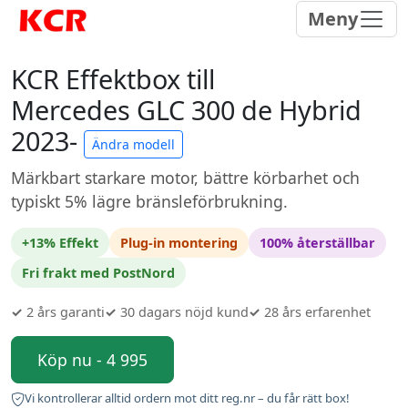
Meny
KCR Effektbox till
Mercedes GLC 300 de Hybrid
2023-
Ändra modell
Märkbart starkare motor, bättre körbarhet och
typiskt 5% lägre bränsleförbrukning.
+13% Effekt
Plug-in montering
100% återställbar
Fri frakt med PostNord
✓
2 års garanti
✓
30 dagars nöjd kund
✓
28 års erfarenhet
Köp nu - 4 995
Vi kontrollerar alltid ordern mot ditt reg.nr – du får rätt box!