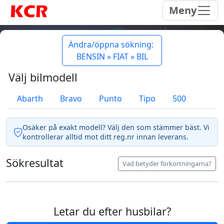
Meny
Ändra/öppna sökning:
BENSIN » FIAT » BIL
Välj bilmodell
Abarth
Bravo
Punto
Tipo
500
Osäker på exakt modell? Välj den som stämmer bäst. Vi
kontrollerar alltid mot ditt reg.nr innan leverans.
Sökresultat
Vad betyder förkortningarna?
Letar du efter husbilar?