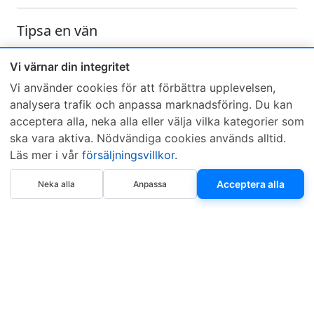
Tipsa en vän
Skicka ett e-mail och tipsa en vän om denna produkt
Vi värnar din integritet
Vi använder cookies för att förbättra upplevelsen,
analysera trafik och anpassa marknadsföring. Du kan
acceptera alla, neka alla eller välja vilka kategorier som
ska vara aktiva. Nödvändiga cookies används alltid.
Läs mer i vår
försäljningsvillkor
.
Sveriges mest sålda dieselbox
Köp nu
Kontakta KCR
Återförsäljare
Acceptera alla
Neka alla
Anpassa
Om KCR
/
Garantier
Sök KCR-box
Teknik / Begagnad box
Försäljningsvillkor
Telefon
Öppettider
0515-801 50
Mån-Tor 8:00-16:30
Fredag 8:00-11:30