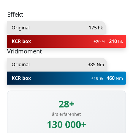
Effekt
Original
175
hk
KCR box
210
+20 %
hk
Vridmoment
Original
385
Nm
KCR box
460
+19 %
Nm
28+
års erfarenhet
130 000+