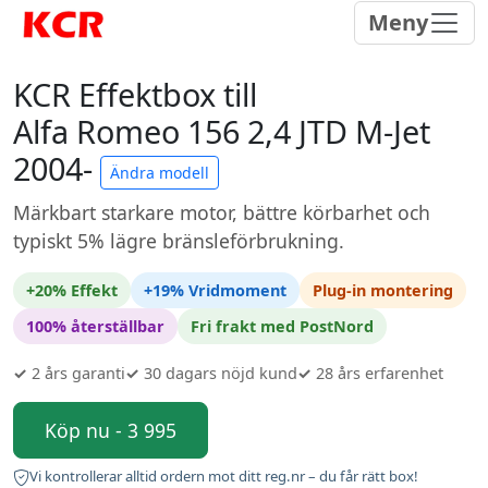
Meny
KCR Effektbox till
Alfa Romeo 156 2,4 JTD M-Jet
2004-
Ändra modell
Märkbart starkare motor, bättre körbarhet och
typiskt 5% lägre bränsleförbrukning.
+20% Effekt
+19% Vridmoment
Plug-in montering
100% återställbar
Fri frakt med PostNord
✓
2 års garanti
✓
30 dagars nöjd kund
✓
28 års erfarenhet
Köp nu - 3 995
Vi kontrollerar alltid ordern mot ditt reg.nr – du får rätt box!