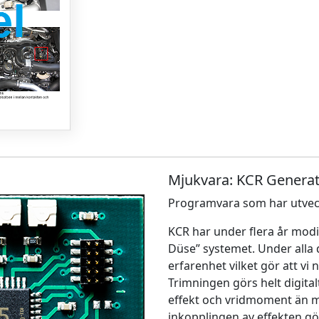
Mjukvara: KCR Generat
Programvara som har utveck
KCR har under flera år modi
Düse” systemet. Under alla 
erfarenhet vilket gör att vi
Trimningen görs helt digitalt
effekt och vridmoment än m
inkopplingen av effekten gö