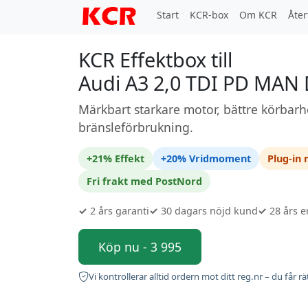
Start
KCR-box
Om KCR
Åter
KCR Effektbox till
Audi A3 2,0 TDI PD MAN
Märkbart starkare motor, bättre körbarh
bränsleförbrukning.
+21% Effekt
+20% Vridmoment
Plug-in
Fri frakt med PostNord
✓
2 års garanti
✓
30 dagars nöjd kund
✓
28 års e
Köp nu - 3 995
Vi kontrollerar alltid ordern mot ditt reg.nr – du får rä