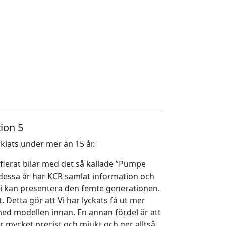
ion 5
lats under mer än 15 år.
fierat bilar med det så kallade ”Pumpe
dessa år har KCR samlat information och
 ni kan presentera den femte generationen.
. Detta gör att Vi har lyckats få ut mer
ed modellen innan. En annan fördel är att
r mycket precist och mjukt och ger alltså