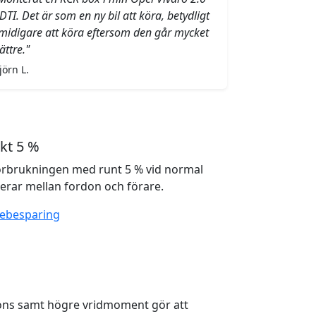
DTI. Det är som en ny bil att köra, betydligt
midigare att köra eftersom den går mycket
ättre."
jörn L.
kt 5 %
örbrukningen med runt 5 % vid normal
ierar mellan fordon och förare.
lebesparing
ons samt högre vridmoment gör att