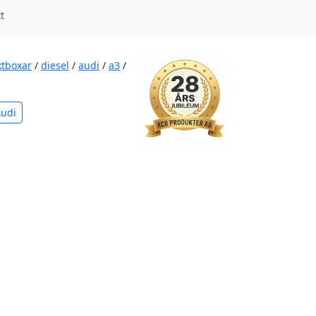
t
ktboxar
/
diesel
/
audi
/
a3
/
Audi