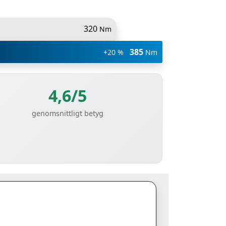
320
Nm
385
+20 %
Nm
4,6/5
genomsnittligt betyg