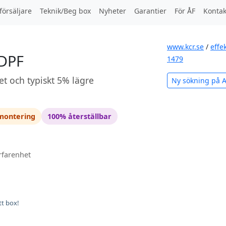
försäljare
Teknik/Beg box
Nyheter
Garantier
För ÅF
Kontak
www.kcr.se
/
effe
 DPF
1479
et och typiskt 5% lägre
Ny sökning på 
 montering
100% återställbar
rfarenhet
tt box!