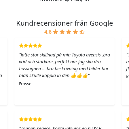
Kundrecensioner från Google
4,6
"Jätte stor skillnad på min Toyota avensis ,bra
"
vrid och starkare ,perfekt när jag ska dra
m
husvagnen … bra beskrivning med bilder hur
f
a
man skulle koppla in den 👍👍👍"
K
Frasse
"Toppen-service, köpte inte ens en ny KCR-
"