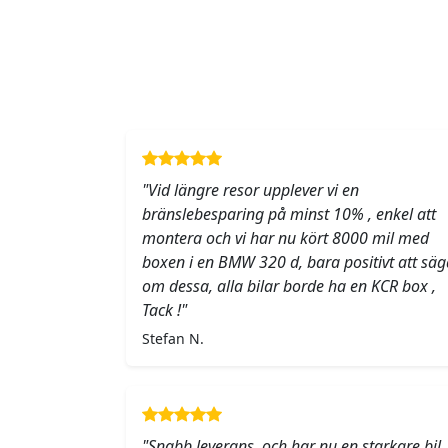
"Vid längre resor upplever vi en
bränslebesparing på minst 10% , enkel att
montera och vi har nu kört 8000 mil med
boxen i en BMW 320 d, bara positivt att säg
om dessa, alla bilar borde ha en KCR box ,
Tack !"
Stefan N.
"Snabb leverans, och har nu en starkare bil