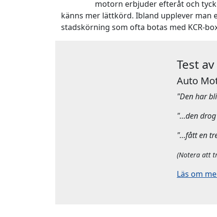
motorn erbjuder efteråt och tyck
känns mer lättkörd. Ibland upplever man e
stadskörning som ofta botas med KCR-box
Test av
Auto Mot
"Den har bliv
"…den drog 
"…fått en tr
(Notera att t
Läs om mera