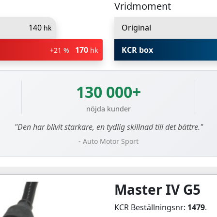
Vridmoment
140
Original
hk
170
KCR box
+21 %
hk
130 000+
nöjda kunder
"Den har blivit starkare, en tydlig skillnad till det bättre."
- Auto Motor Sport
Master IV G5
KCR Beställningsnr:
1479
.