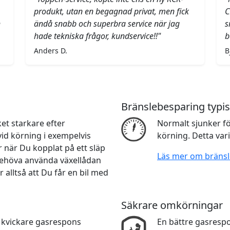
produkt, utan en begagnad privat, men fick
C
h
ändå snabb och superbra service när jag
s
hade tekniska frågor, kundservice!!"
b
Anders D.
B
Bränslebesparing typis
et starkare efter
Normalt sjunker f
vid körning i exempelvis
körning. Detta var
 när Du kopplat på ett släp
Läs mer om bräns
e behöva använda växellådan
r alltså att Du får en bil med
Säkrare omkörningar
n kvickare gasrespons
En bättre gasresp