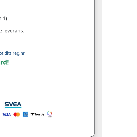
 1)
e leverans.
ot ditt reg.nr
rd!