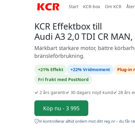
Start
KCR-box
Om KCR
Åter
KCR Effektbox till
Audi A3 2,0 TDI CR MAN, 
Märkbart starkare motor, bättre körbarh
bränsleförbrukning.
+21% Effekt
+22% Vridmoment
Plug-in
Fri frakt med PostNord
✓
2 års garanti
✓
30 dagars nöjd kund
✓
28 års e
Köp nu - 3 995
Vi kontrollerar alltid ordern mot ditt reg.nr – du får rä