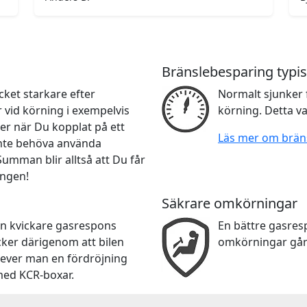
Bränslebesparing typis
ket starkare efter
Normalt sjunker 
r vid körning i exempelvis
körning. Detta va
er när Du kopplat på ett
Läs mer om brän
 inte behöva använda
 Summan blir alltså att Du får
ingen!
Säkrare omkörningar
en kvickare gasrespons
En bättre gasre
cker därigenom att bilen
omkörningar går
lever man en fördröjning
med KCR-boxar.