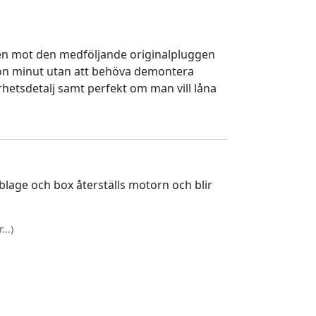
en mot den medföljande originalpluggen
gon minut utan att behöva demontera
rhetsdetalj samt perfekt om man vill låna
lage och box återställs motorn och blir
..)