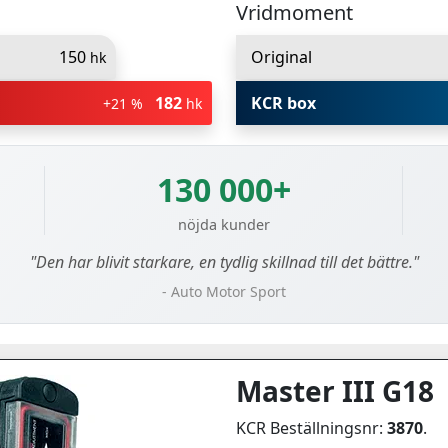
Vridmoment
150
Original
hk
182
KCR box
+21 %
hk
130 000+
nöjda kunder
"Den har blivit starkare, en tydlig skillnad till det bättre."
- Auto Motor Sport
Master III G18
KCR Beställningsnr:
3870
.