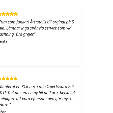
Trim som funkar! Återställs till orginal på 5
in. Lämnar inga spår vid service som vid
lashning. Bra grejer!"
enta
Monterat en KCR box i min Opel Vivaro 2.0
DTI. Det är som en ny bil att köra, betydligt
midigare att köra eftersom den går mycket
ättre."
jörn L.