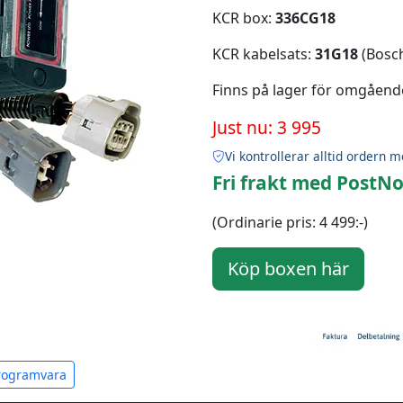
KCR box:
336CG18
KCR kabelsats:
31G18
(Bosch
Finns på lager för omgåend
Just nu: 3 995
Vi kontrollerar alltid ordern m
Fri frakt med PostNo
(Ordinarie pris: 4 499:-)
programvara