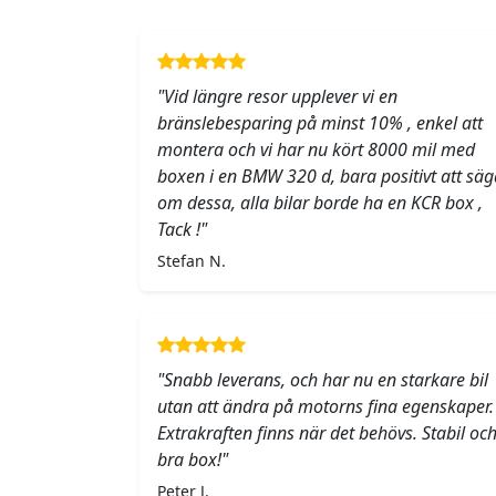
"Vid längre resor upplever vi en
bränslebesparing på minst 10% , enkel att
montera och vi har nu kört 8000 mil med
boxen i en BMW 320 d, bara positivt att säg
om dessa, alla bilar borde ha en KCR box ,
Tack !"
Stefan N.
"Snabb leverans, och har nu en starkare bil
utan att ändra på motorns fina egenskaper.
Extrakraften finns när det behövs. Stabil oc
bra box!"
Peter J.