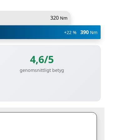
320
Nm
390
+22 %
Nm
4,6/5
genomsnittligt betyg