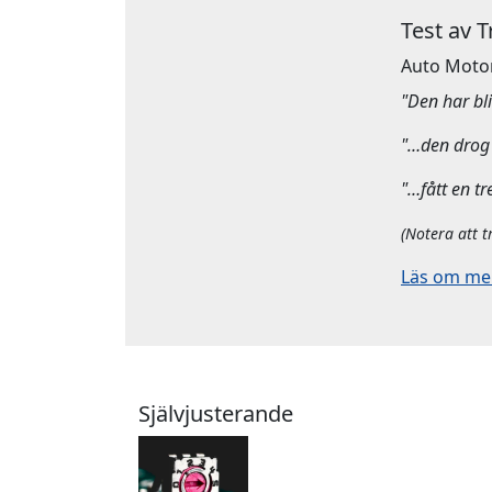
Test av 
Auto Moto
"Den har bliv
"…den drog 
"…fått en tr
(Notera att t
Läs om mera
Självjusterande