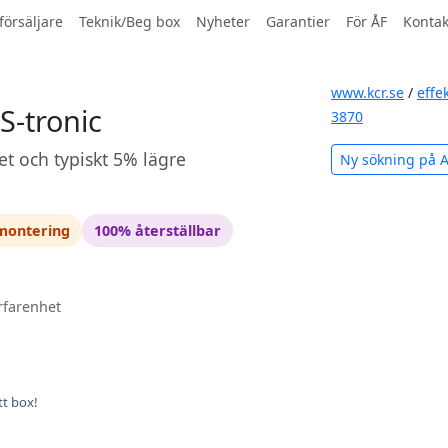
försäljare
Teknik/Beg box
Nyheter
Garantier
För ÅF
Kontak
www.kcr.se
/
effe
S-tronic
3870
et och typiskt 5% lägre
Ny sökning på 
 montering
100% återställbar
rfarenhet
tt box!