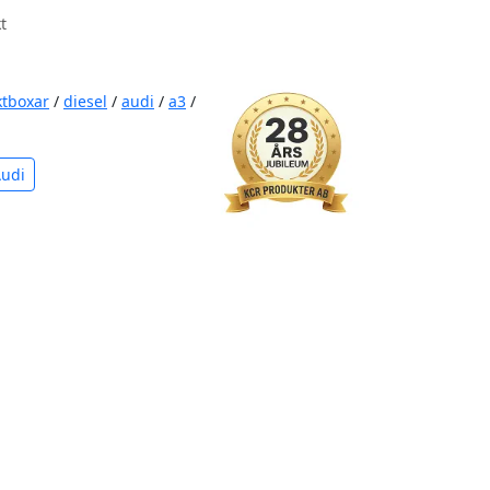
t
ktboxar
/
diesel
/
audi
/
a3
/
Audi