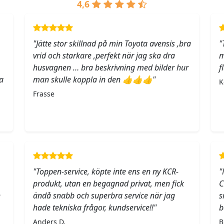
4,6
"Jätte stor skillnad på min Toyota avensis ,bra
"
vrid och starkare ,perfekt när jag ska dra
m
husvagnen … bra beskrivning med bilder hur
f
a
man skulle koppla in den 👍👍👍"
K
Frasse
"Toppen-service, köpte inte ens en ny KCR-
"
produkt, utan en begagnad privat, men fick
C
h
ändå snabb och superbra service när jag
s
hade tekniska frågor, kundservice!!"
b
Anders D.
B