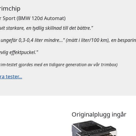
Trimchip
r Sport
(BMW 120d Automat)
it starkare, en tydlig skillnad till det bättre."
ungefär 0,3-0,4 liter mindre…" (mätt i liter/100 km), en besparin
evlig effektpuckel."
rim-testet gjordes med en tidigare generation av vår trimbox)
 tester...
Originalplugg ingår