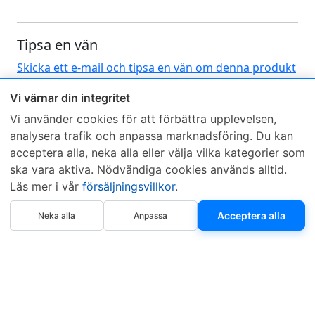
Tipsa en vän
Skicka ett e-mail och tipsa en vän om denna produkt
Vi värnar din integritet
Vi använder cookies för att förbättra upplevelsen,
analysera trafik och anpassa marknadsföring. Du kan
acceptera alla, neka alla eller välja vilka kategorier som
ska vara aktiva. Nödvändiga cookies används alltid.
Sveriges mest sålda dieselbox
Läs mer i vår
försäljningsvillkor
.
Kontakta KCR
Återförsäljare
Köp nu
Om KCR
/
Garantier
Acceptera alla
Sök KCR-box
Neka alla
Anpassa
Teknik / Begagnad box
Försäljningsvillkor
Telefon
Öppettider
0515-801 50
Mån-Tor 8:00-16:30
Fredag 8:00-11:30