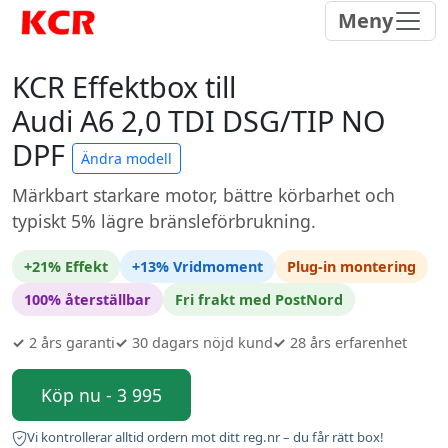
Meny
KCR Effektbox till
Audi A6 2,0 TDI DSG/TIP NO
DPF
Ändra modell
Märkbart starkare motor, bättre körbarhet och
typiskt 5% lägre bränsleförbrukning.
+21% Effekt
+13% Vridmoment
Plug-in montering
100% återställbar
Fri frakt med PostNord
✓
2 års garanti
✓
30 dagars nöjd kund
✓
28 års erfarenhet
Köp nu - 3 995
Vi kontrollerar alltid ordern mot ditt reg.nr – du får rätt box!