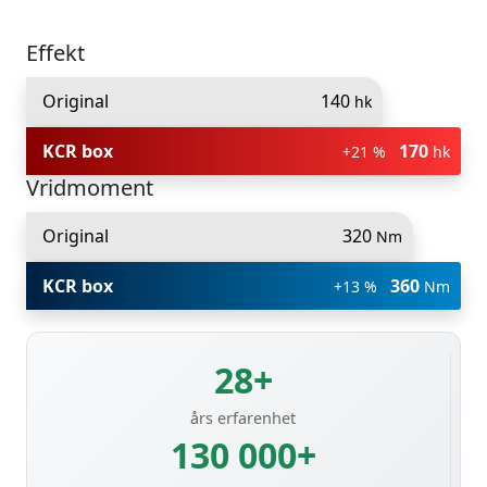
Effekt
Original
140
hk
KCR box
170
+21 %
hk
Vridmoment
Original
320
Nm
KCR box
360
+13 %
Nm
28+
års erfarenhet
130 000+