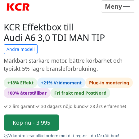
Meny
KCR Effektbox till
Audi A6 3,0 TDI MAN TIP
Ändra modell
Märkbart starkare motor, bättre körbarhet och
typiskt 5% lägre bränsleförbrukning.
+18% Effekt
+21% Vridmoment
Plug-in montering
100% återställbar
Fri frakt med PostNord
✓
2 års garanti
✓
30 dagars nöjd kund
✓
28 års erfarenhet
Köp nu - 3 995
Vi kontrollerar alltid ordern mot ditt reg.nr – du får rätt box!