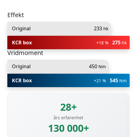
Effekt
Original
233
hk
KCR box
275
+18 %
hk
Vridmoment
Original
450
Nm
KCR box
545
+21 %
Nm
28+
års erfarenhet
130 000+