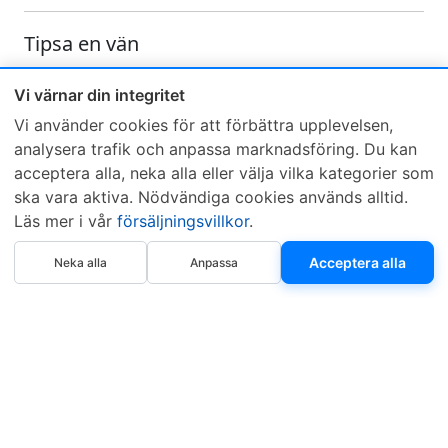
Tipsa en vän
Skicka ett e-mail och tipsa en vän om denna produkt
Vi värnar din integritet
Vi använder cookies för att förbättra upplevelsen,
analysera trafik och anpassa marknadsföring. Du kan
acceptera alla, neka alla eller välja vilka kategorier som
ska vara aktiva. Nödvändiga cookies används alltid.
Läs mer i vår
försäljningsvillkor
.
Sveriges mest sålda dieselbox
Köp nu
Kontakta KCR
Återförsäljare
Acceptera alla
Neka alla
Anpassa
Om KCR
/
Garantier
Sök KCR-box
Teknik / Begagnad box
Försäljningsvillkor
Telefon
Öppettider
0515-801 50
Mån-Tor 8:00-16:30
Fredag 8:00-11:30