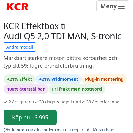
Meny
KCR Effektbox till
Audi Q5 2,0 TDI MAN, S-tronic
Ändra modell
Märkbart starkare motor, bättre körbarhet och
typiskt 5% lägre bränsleförbrukning.
+21% Effekt
+21% Vridmoment
Plug-in montering
100% återställbar
Fri frakt med PostNord
✓
2 års garanti
✓
30 dagars nöjd kund
✓
28 års erfarenhet
Köp nu - 3 995
Vi kontrollerar alltid ordern mot ditt reg.nr – du får rätt box!