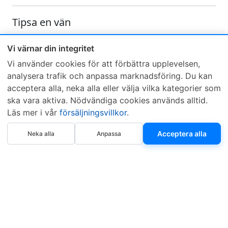
Tipsa en vän
Skicka ett e-mail och tipsa en vän om denna produkt
Vi värnar din integritet
Vi använder cookies för att förbättra upplevelsen,
analysera trafik och anpassa marknadsföring. Du kan
acceptera alla, neka alla eller välja vilka kategorier som
ska vara aktiva. Nödvändiga cookies används alltid.
Läs mer i vår
försäljningsvillkor
.
Sveriges mest sålda dieselbox
Köp nu
Kontakta KCR
Återförsäljare
Acceptera alla
Neka alla
Anpassa
Om KCR
/
Garantier
Sök KCR-box
Teknik / Begagnad box
Försäljningsvillkor
Telefon
Öppettider
0515-801 50
Mån-Tor 8:00-16:30
Fredag 8:00-11:30