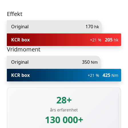
Effekt
Original
170
hk
KCR box
205
+21 %
hk
Vridmoment
Original
350
Nm
KCR box
425
+21 %
Nm
28+
års erfarenhet
130 000+