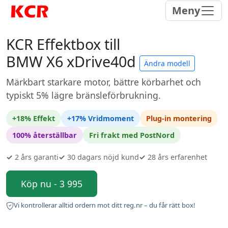
Meny
KCR Effektbox till
BMW X6 xDrive40d
Ändra modell
Märkbart starkare motor, bättre körbarhet och
typiskt 5% lägre bränsleförbrukning.
+18% Effekt
+17% Vridmoment
Plug-in montering
100% återställbar
Fri frakt med PostNord
✓
2 års garanti
✓
30 dagars nöjd kund
✓
28 års erfarenhet
Köp nu - 3 995
Vi kontrollerar alltid ordern mot ditt reg.nr – du får rätt box!