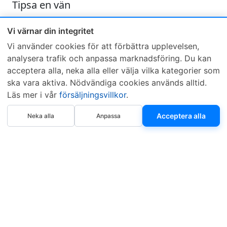
Tipsa en vän
Skicka ett e-mail och tipsa en vän om denna produkt
Vi värnar din integritet
Vi använder cookies för att förbättra upplevelsen,
analysera trafik och anpassa marknadsföring. Du kan
acceptera alla, neka alla eller välja vilka kategorier som
ska vara aktiva. Nödvändiga cookies används alltid.
Läs mer i vår
försäljningsvillkor
.
Sveriges mest sålda dieselbox
Köp nu
Kontakta KCR
Återförsäljare
Acceptera alla
Neka alla
Anpassa
Om KCR
/
Garantier
Sök KCR-box
Teknik / Begagnad box
Försäljningsvillkor
Telefon
Öppettider
0515-801 50
Mån-Tor 8:00-16:30
Fredag 8:00-11:30