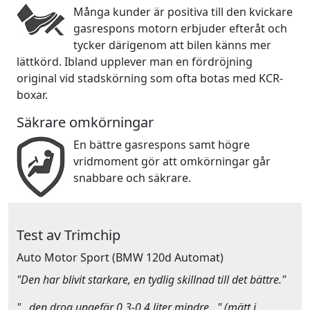
Många kunder är positiva till den kvickare
gasrespons motorn erbjuder efteråt och
tycker därigenom att bilen känns mer
lättkörd. Ibland upplever man en fördröjning
original vid stadskörning som ofta botas med KCR-
boxar.
Säkrare omkörningar
En bättre gasrespons samt högre
vridmoment gör att omkörningar går
snabbare och säkrare.
Test av Trimchip
Auto Motor Sport
(BMW 120d Automat)
"Den har blivit starkare, en tydlig skillnad till det bättre."
"…den drog ungefär 0,3-0,4 liter mindre…" (mätt i