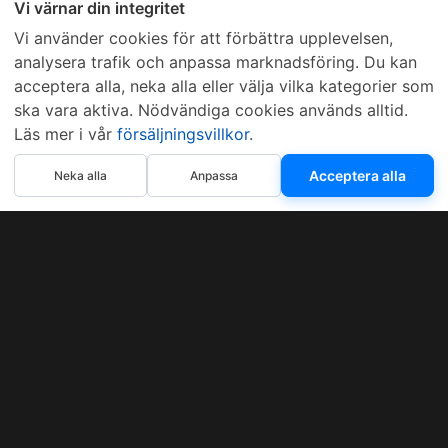
Vi värnar din integritet
Vi använder cookies för att förbättra upplevelsen,
analysera trafik och anpassa marknadsföring. Du kan
acceptera alla, neka alla eller välja vilka kategorier som
ska vara aktiva. Nödvändiga cookies används alltid.
Läs mer i vår
försäljningsvillkor
.
Acceptera alla
Neka alla
Anpassa
Sveriges mest sålda dieselbox
Kontakta KCR
Återförsäljare
Om KCR
/
Garantier
Sök KCR-box
Teknik / Begagnad box
Försäljningsvillkor
Telefon
Öppettider
0515-801 50
Mån-Tor 8:00-16:30
Fredag 8:00-11:30