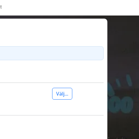
t
Välj...