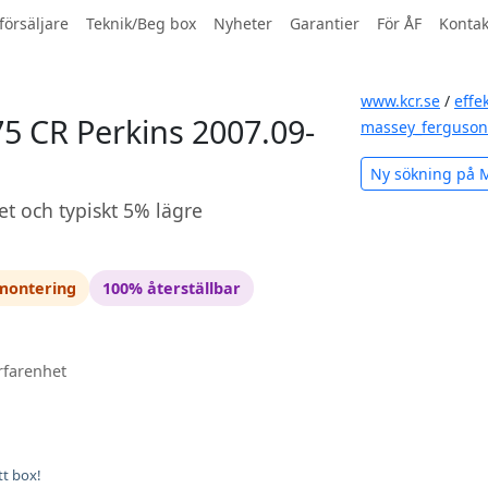
försäljare
Teknik/Beg box
Nyheter
Garantier
För ÅF
Kontak
www.kcr.se
/
effe
 CR Perkins 2007.09-
massey_ferguson
Ny sökning på 
et och typiskt 5% lägre
 montering
100% återställbar
rfarenhet
tt box!