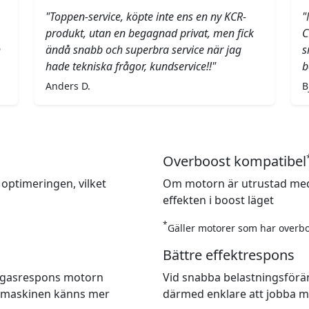
"Toppen-service, köpte inte ens en ny KCR-
"
produkt, utan en begagnad privat, men fick
C
h
ändå snabb och superbra service när jag
s
hade tekniska frågor, kundservice!!"
b
Anders D.
B
Overboost kompatibel
 optimeringen, vilket
Om motorn är utrustad med
effekten i boost läget
*
Gäller motorer som har overbo
Bättre effektrespons
re gasrespons motorn
Vid snabba belastningsförä
t maskinen känns mer
därmed enklare att jobba m