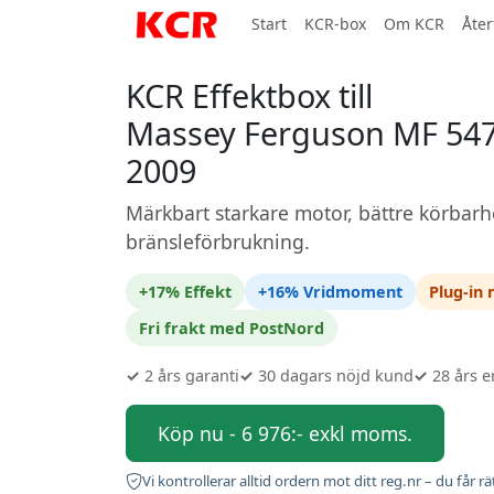
Start
KCR-box
Om KCR
Åter
KCR Effektbox till
Massey Ferguson MF 5475
2009
Märkbart starkare motor, bättre körbarh
bränsleförbrukning.
+17% Effekt
+16% Vridmoment
Plug-in
Fri frakt med PostNord
✓
2 års garanti
✓
30 dagars nöjd kund
✓
28 års e
Köp nu - 6 976:- exkl moms.
Vi kontrollerar alltid ordern mot ditt reg.nr – du får rä