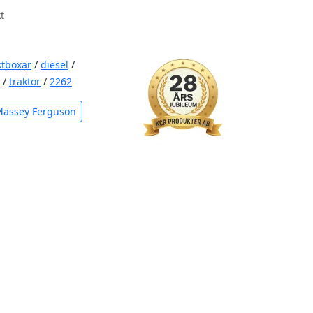
t
ktboxar
/
diesel
/
/
traktor
/
2262
Massey Ferguson