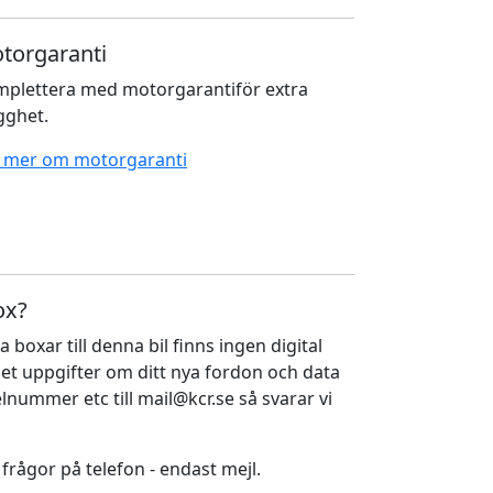
torgaranti
plettera med motorgarantiför extra
gghet.
 mer om motorgaranti
ox?
a boxar till denna bil finns ingen digital
ället uppgifter om ditt nya fordon och data
nummer etc till mail@kcr.se så svarar vi
 frågor på telefon - endast mejl.