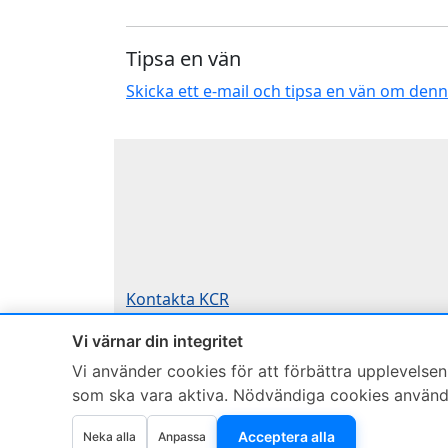
Tipsa en vän
Skicka ett e-mail och tipsa en vän om den
Kontakta KCR
Om KCR
/
Garantier
Vi värnar din integritet
Teknik / Begagnad box
Vi använder cookies för att förbättra upplevelsen,
Telefon
som ska vara aktiva. Nödvändiga cookies används 
0515-801 50
Acceptera alla
Neka alla
Anpassa