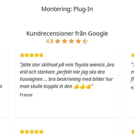
Montering: Plug-In
Kundrecensioner från Google
4,6
"Jätte stor skillnad på min Toyota avensis ,bra
"
vrid och starkare ,perfekt när jag ska dra
m
husvagnen … bra beskrivning med bilder hur
f
a
man skulle koppla in den 👍👍👍"
K
Frasse