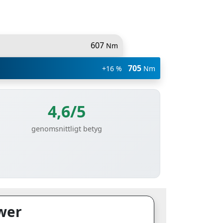
607
Nm
705
+16 %
Nm
4,6/5
genomsnittligt betyg
wer