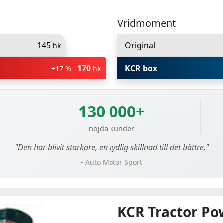
Vridmoment
145
Original
hk
170
KCR box
+17 %
hk
130 000+
nöjda kunder
"Den har blivit starkare, en tydlig skillnad till det bättre."
- Auto Motor Sport
KCR Tractor Po