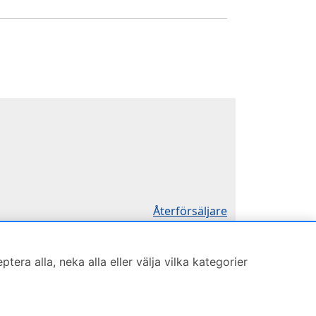
Återförsäljare
Sök KCR-box
Försäljningsvillkor
ra alla, neka alla eller välja vilka kategorier
Öppettider
Mån-Tor 8:00-16:30
Köp nu
Fredag 8:00-11:30