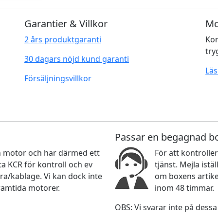
Garantier & Villkor
Mo
2 års produktgaranti
Kom
try
30 dagars nöjd kund garanti
Läs
Försäljningsvillkor
Passar en begagnad b
nan motor och har därmed ett
För att kontroller
 KCR för kontroll och ev
tjänst. Mejla ist
ra/kablage. Vi kan dock inte
om boxens artikel
ramtida motorer.
inom 48 timmar.
OBS: Vi svarar inte på dessa