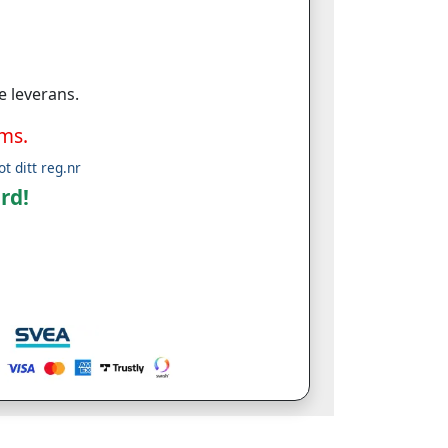
e leverans.
oms.
ot ditt reg.nr
rd!