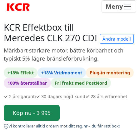
Meny
KCR Effektbox till
Mercedes CLK 270 CDI
Ändra modell
Märkbart starkare motor, bättre körbarhet och
typiskt 5% lägre bränsleförbrukning.
+18% Effekt
+18% Vridmoment
Plug-in montering
100% återställbar
Fri frakt med PostNord
✓
2 års garanti
✓
30 dagars nöjd kund
✓
28 års erfarenhet
Köp nu - 3 995
Vi kontrollerar alltid ordern mot ditt reg.nr – du får rätt box!