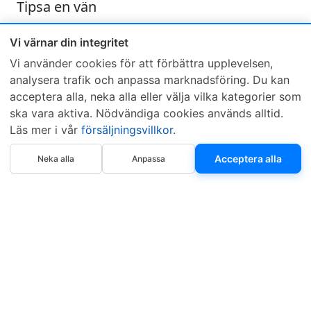
Tipsa en vän
Skicka ett e-mail och tipsa en vän om denna produkt
Vi värnar din integritet
Vi använder cookies för att förbättra upplevelsen,
analysera trafik och anpassa marknadsföring. Du kan
acceptera alla, neka alla eller välja vilka kategorier som
ska vara aktiva. Nödvändiga cookies används alltid.
Läs mer i vår
försäljningsvillkor
.
Sveriges mest sålda dieselbox
Köp nu
Kontakta KCR
Återförsäljare
Acceptera alla
Neka alla
Anpassa
Om KCR
/
Garantier
Sök KCR-box
Teknik / Begagnad box
Försäljningsvillkor
Telefon
Öppettider
0515-801 50
Mån-Tor 8:00-16:30
Fredag 8:00-11:30