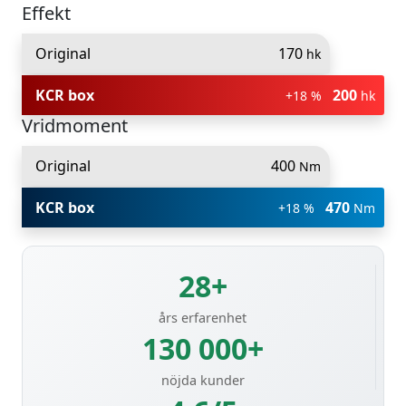
Effekt
Original
170
hk
KCR box
200
+18 %
hk
Vridmoment
Original
400
Nm
KCR box
470
+18 %
Nm
28+
års erfarenhet
130 000+
nöjda kunder