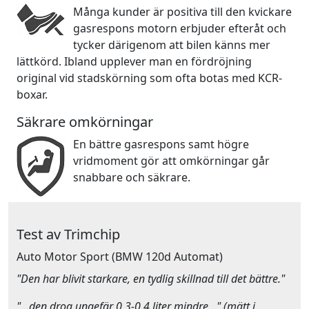
Många kunder är positiva till den kvickare
gasrespons motorn erbjuder efteråt och
tycker därigenom att bilen känns mer
lättkörd. Ibland upplever man en fördröjning
original vid stadskörning som ofta botas med KCR-
boxar.
Säkrare omkörningar
En bättre gasrespons samt högre
vridmoment gör att omkörningar går
snabbare och säkrare.
Test av Trimchip
Auto Motor Sport
(BMW 120d Automat)
"Den har blivit starkare, en tydlig skillnad till det bättre."
"…den drog ungefär 0,3-0,4 liter mindre…" (mätt i