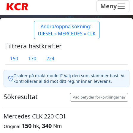
Meny
Ändra/öppna sökning:
DIESEL » MERCEDES » CLK
Filtrera hästkrafter
150
170
224
Osäker på exakt modell? Välj den som stämmer bäst. Vi
kontrollerar alltid mot ditt reg.nr innan leverans.
Sökresultat
Vad betyder förkortningarna?
Mercedes CLK 220 CDI
150
,
340
hk
Nm
Original