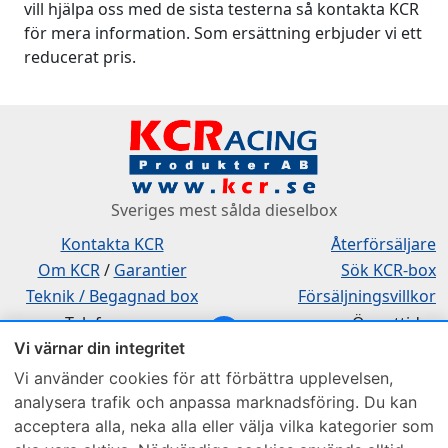
vill hjälpa oss med de sista testerna så kontakta KCR
för mera information. Som ersättning erbjuder vi ett
reducerat pris.
Sveriges mest sålda dieselbox
Kontakta KCR
Återförsäljare
Om KCR
/
Garantier
Sök KCR-box
Teknik / Begagnad box
Försäljningsvillkor
Telefon
Öppettider
Vi värnar din integritet
0515-801 50
Mån-Tor 8:00-16:30
Fredag 8:00-11:30
Vi använder cookies för att förbättra upplevelsen,
analysera trafik och anpassa marknadsföring. Du kan
acceptera alla, neka alla eller välja vilka kategorier som