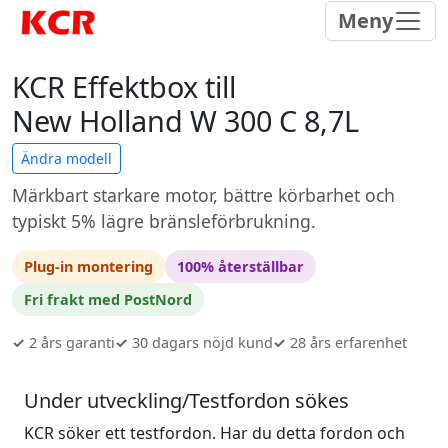
Meny
KCR Effektbox till
New Holland W 300 C 8,7L
Ändra modell
Märkbart starkare motor, bättre körbarhet och
typiskt 5% lägre bränsleförbrukning.
Plug-in montering
100% återställbar
Fri frakt med PostNord
✓
2 års garanti
✓
30 dagars nöjd kund
✓
28 års erfarenhet
Under utveckling/Testfordon sökes
KCR söker ett testfordon. Har du detta fordon och