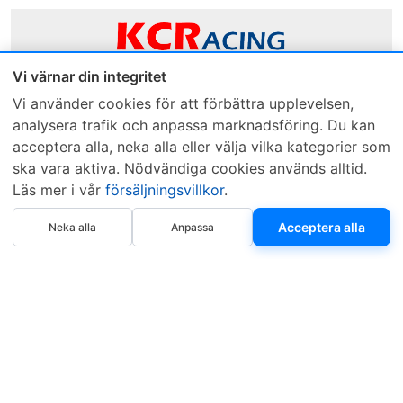
Vi värnar din integritet
Sveriges mest sålda dieselbox
Vi använder cookies för att förbättra upplevelsen,
analysera trafik och anpassa marknadsföring. Du kan
Kontakta KCR
Återförsäljare
acceptera alla, neka alla eller välja vilka kategorier som
Om KCR
/
Garantier
Sök KCR-box
ska vara aktiva. Nödvändiga cookies används alltid.
Teknik / Begagnad box
Försäljningsvillkor
Läs mer i vår
försäljningsvillkor
.
Telefon
Öppettider
Köp nu
Acceptera alla
Neka alla
Anpassa
0515-801 50
Mån-Tor 8:00-16:30
Fredag 8:00-11:30
Webbplatsen använder Cookies. Läs mer...
.
Copyright © 1997–2026 • KCR Produkter AB