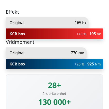
Effekt
Original
165
hk
KCR box
195
+18 %
hk
Vridmoment
Original
770
Nm
KCR box
925
+20 %
Nm
28+
års erfarenhet
130 000+