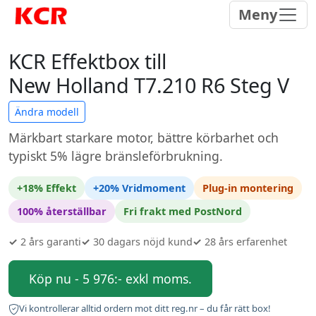
Meny
KCR Effektbox till
New Holland T7.210 R6 Steg V
Ändra modell
Märkbart starkare motor, bättre körbarhet och
typiskt 5% lägre bränsleförbrukning.
+18% Effekt
+20% Vridmoment
Plug-in montering
100% återställbar
Fri frakt med PostNord
✓
2 års garanti
✓
30 dagars nöjd kund
✓
28 års erfarenhet
Köp nu - 5 976:- exkl moms.
Vi kontrollerar alltid ordern mot ditt reg.nr – du får rätt box!