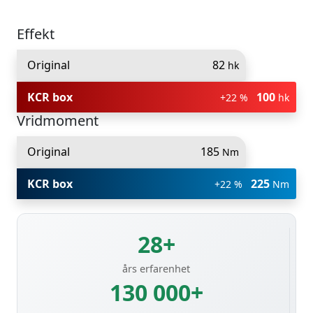
Effekt
Original
82
hk
KCR box
100
+22 %
hk
Vridmoment
Original
185
Nm
KCR box
225
+22 %
Nm
28+
års erfarenhet
130 000+