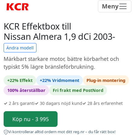
Meny
KCR Effektbox till
Nissan Almera 1,9 dCi 2003-
Ändra modell
Märkbart starkare motor, bättre körbarhet och
typiskt 5% lägre bränsleförbrukning.
+22% Effekt
+22% Vridmoment
Plug-in montering
100% återställbar
Fri frakt med PostNord
✓
2 års garanti
✓
30 dagars nöjd kund
✓
28 års erfarenhet
Köp nu - 3 995
Vi kontrollerar alltid ordern mot ditt reg.nr – du får rätt box!