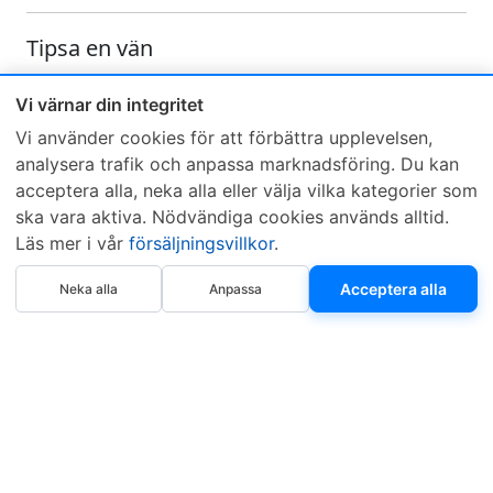
Tipsa en vän
Skicka ett e-mail och tipsa en vän om denna produkt
Vi värnar din integritet
Vi använder cookies för att förbättra upplevelsen,
analysera trafik och anpassa marknadsföring. Du kan
acceptera alla, neka alla eller välja vilka kategorier som
ska vara aktiva. Nödvändiga cookies används alltid.
Läs mer i vår
försäljningsvillkor
.
Sveriges mest sålda dieselbox
Köp nu
Kontakta KCR
Återförsäljare
Acceptera alla
Neka alla
Anpassa
Om KCR
/
Garantier
Sök KCR-box
Teknik / Begagnad box
Försäljningsvillkor
Telefon
Öppettider
0515-801 50
Mån-Tor 8:00-16:30
Fredag 8:00-11:30