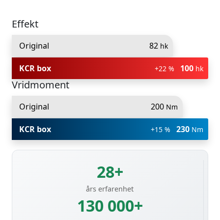
Effekt
Original
82
hk
KCR box
100
+22 %
hk
Vridmoment
Original
200
Nm
KCR box
230
+15 %
Nm
28+
års erfarenhet
130 000+