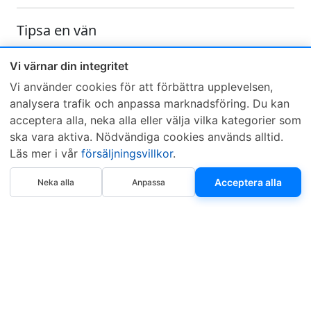
Tipsa en vän
Skicka ett e-mail och tipsa en vän om denna produkt
Vi värnar din integritet
Vi använder cookies för att förbättra upplevelsen,
analysera trafik och anpassa marknadsföring. Du kan
acceptera alla, neka alla eller välja vilka kategorier som
ska vara aktiva. Nödvändiga cookies används alltid.
Läs mer i vår
försäljningsvillkor
.
Sveriges mest sålda dieselbox
Köp nu
Kontakta KCR
Återförsäljare
Acceptera alla
Neka alla
Anpassa
Om KCR
/
Garantier
Sök KCR-box
Teknik / Begagnad box
Försäljningsvillkor
Telefon
Öppettider
0515-801 50
Mån-Tor 8:00-16:30
Fredag 8:00-11:30