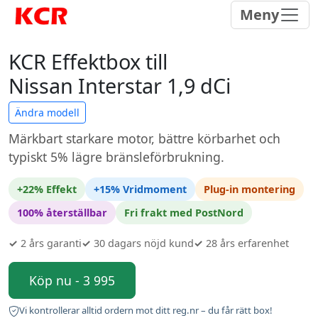
Meny
KCR Effektbox till
Nissan Interstar 1,9 dCi
Ändra modell
Märkbart starkare motor, bättre körbarhet och
typiskt 5% lägre bränsleförbrukning.
+22% Effekt
+15% Vridmoment
Plug-in montering
100% återställbar
Fri frakt med PostNord
✓
2 års garanti
✓
30 dagars nöjd kund
✓
28 års erfarenhet
Köp nu - 3 995
Vi kontrollerar alltid ordern mot ditt reg.nr – du får rätt box!