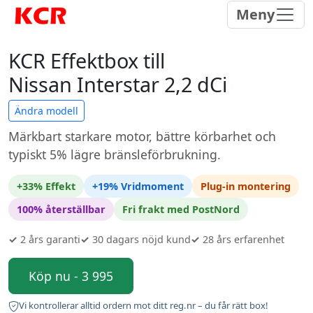
Meny
KCR Effektbox till
Nissan Interstar 2,2 dCi
Ändra modell
Märkbart starkare motor, bättre körbarhet och
typiskt 5% lägre bränsleförbrukning.
+33% Effekt
+19% Vridmoment
Plug-in montering
100% återställbar
Fri frakt med PostNord
✓
2 års garanti
✓
30 dagars nöjd kund
✓
28 års erfarenhet
Köp nu - 3 995
Vi kontrollerar alltid ordern mot ditt reg.nr – du får rätt box!