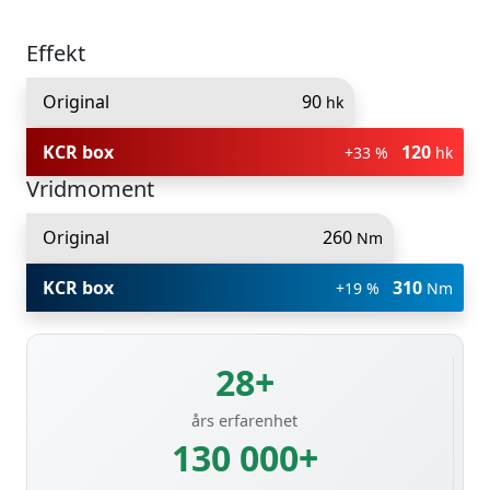
Effekt
Original
90
hk
KCR box
120
+33 %
hk
Vridmoment
Original
260
Nm
KCR box
310
+19 %
Nm
28+
års erfarenhet
130 000+