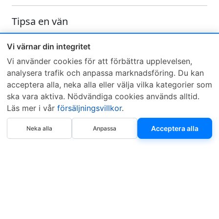
Tipsa en vän
Skicka ett e-mail och tipsa en vän om denna produkt
Vi värnar din integritet
Vi använder cookies för att förbättra upplevelsen,
analysera trafik och anpassa marknadsföring. Du kan
acceptera alla, neka alla eller välja vilka kategorier som
ska vara aktiva. Nödvändiga cookies används alltid.
Läs mer i vår
försäljningsvillkor
.
Sveriges mest sålda dieselbox
Köp nu
Kontakta KCR
Återförsäljare
Acceptera alla
Neka alla
Anpassa
Om KCR
/
Garantier
Sök KCR-box
Teknik / Begagnad box
Försäljningsvillkor
Telefon
Öppettider
0515-801 50
Mån-Tor 8:00-16:30
Fredag 8:00-11:30