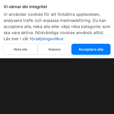
Vi värnar din integritet
Vi använder cookies för att förbättra upplevelsen,
analysera trafik och anpassa marknadsföring. Du kan
acceptera alla, neka alla eller välja vilka kategorier som
ska vara aktiva. Nödvändiga cookies används alltid.
Läs mer i vår
försäljningsvillkor
.
Acceptera alla
Neka alla
Anpassa
Sveriges mest sålda dieselbox
Kontakta KCR
Återförsäljare
Om KCR
/
Garantier
Sök KCR-box
Teknik / Begagnad box
Försäljningsvillkor
Telefon
Öppettider
0515-801 50
Mån-Tor 8:00-16:30
Fredag 8:00-11:30