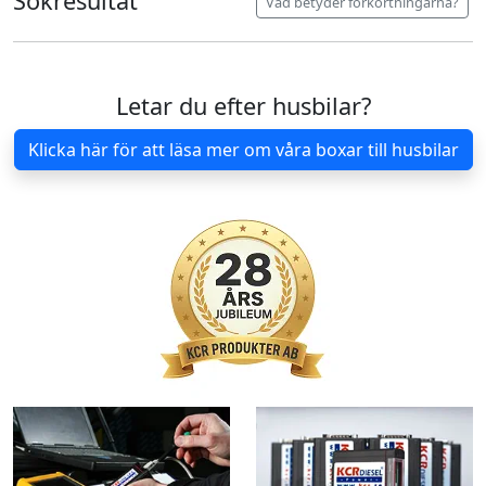
Sökresultat
Vad betyder förkortningarna?
Letar du efter husbilar?
Klicka här för att läsa mer om våra boxar till husbilar