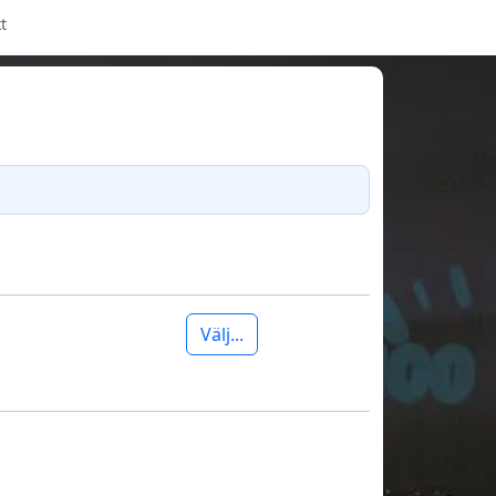
t
Välj...