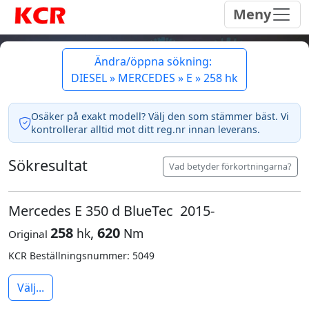
Meny
Ändra/öppna sökning:
DIESEL » MERCEDES » E » 258 hk
Osäker på exakt modell? Välj den som stämmer bäst. Vi
kontrollerar alltid mot ditt reg.nr innan leverans.
Sökresultat
Vad betyder förkortningarna?
Mercedes E 350 d BlueTec 2015-
258
,
620
hk
Nm
Original
KCR Beställningsnummer: 5049
Välj...