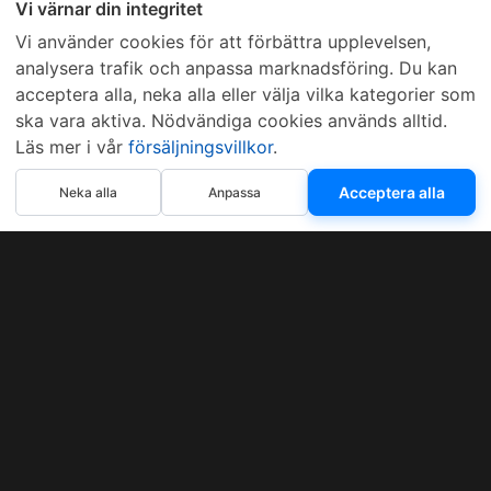
Vi värnar din integritet
Vi använder cookies för att förbättra upplevelsen,
analysera trafik och anpassa marknadsföring. Du kan
acceptera alla, neka alla eller välja vilka kategorier som
ska vara aktiva. Nödvändiga cookies används alltid.
Läs mer i vår
försäljningsvillkor
.
Acceptera alla
Neka alla
Anpassa
Sveriges mest sålda dieselbox
Kontakta KCR
Återförsäljare
Om KCR
/
Garantier
Sök KCR-box
Teknik / Begagnad box
Försäljningsvillkor
Telefon
Öppettider
0515-801 50
Mån-Tor 8:00-16:30
Fredag 8:00-11:30