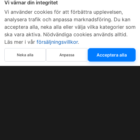
Vi värnar din integritet
Vi använder cookies för att förbättra upplevelsen,
analysera trafik och anpassa marknadsföring. Du kan
acceptera alla, neka alla eller välja vilka kategorier som
ska vara aktiva. Nödvändiga cookies används alltid.
Läs mer i vår
försäljningsvillkor
.
Acceptera alla
Neka alla
Anpassa
Sveriges mest sålda dieselbox
Kontakta KCR
Återförsäljare
Om KCR
/
Garantier
Sök KCR-box
Teknik / Begagnad box
Försäljningsvillkor
Telefon
Öppettider
0515-801 50
Mån-Tor 8:00-16:30
Fredag 8:00-11:30